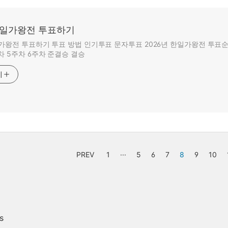
 한일가왕전 투표하기
일가왕전 투표하기 투표 방법 인기투표 문자투표 2026년 한일가왕전 투표순
차 5주차 6주차 준결승 결승
기
PREV
1
···
5
6
7
8
9
10
s